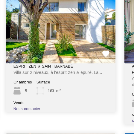
ESPRIT ZEN ✰ SAINT BARNABÉ
Villa sur 2 niveaux, à l’esprit zen & épuré. La…
A
Chambres
Surface
d
5
183
m²
Vendu
Nous contacter
N