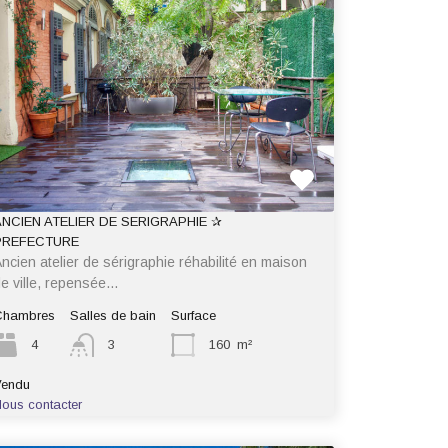
ANCIEN ATELIER DE SERIGRAPHIE ✰
PREFECTURE
ncien atelier de sérigraphie réhabilité en maison
e ville, repensée…
Chambres
Salles de bain
Surface
4
3
160
m²
Vendu
ous contacter