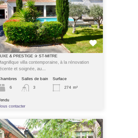
LUXE & PRESTIGE ✰ ST-MITRE
agnifique villa contemporaine, à la rénovation
écente et soignée, au…
Chambres
Salles de bain
Surface
6
3
274
m²
Vendu
ous contacter