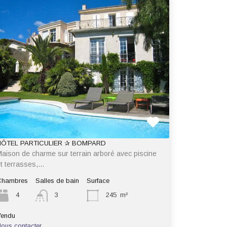
HÔTEL PARTICULIER ✰ BOMPARD
aison de charme sur terrain arboré avec piscine
t terrasses,…
Chambres
Salles de bain
Surface
4
3
245
m²
Vendu
ous contacter