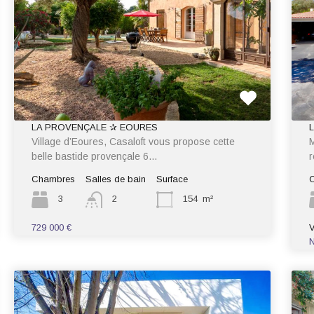
LA PROVENÇALE ✰ EOURES
Village d’Eoures, Casaloft vous propose cette
M
belle bastide provençale 6…
r
Chambres
Salles de bain
Surface
3
2
154
m²
729 000 €
N