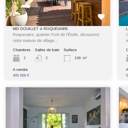
NID DOUILLET ✰ ROQUEVAIRE
Roquevaire, quartier Pont de l’Étoile, découvrez
C
cette maison de village…
m
Chambres
Salles de bain
Surface
2
2
168
m²
A vendre
A
435 000 €
5