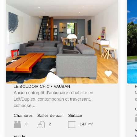
LE BOUDOIR CHIC • VAUBAN
Ancien entrepôt d’antiquaire réhabilité en
M
Loft/Duplex, contemporain et traversant,
e
composé…
Chambres
Salles de bain
Surface
3
2
143
m²
N
Vendu