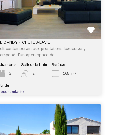
LE DANDY • CHUTES-LAVIE
oft contemporain aux prestations luxueuses,
composé d’un open space de…
Chambres
Salles de bain
Surface
2
2
165
m²
Vendu
ous contacter