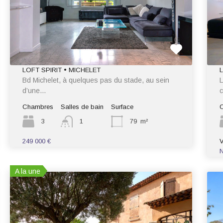
LOFT SPIRIT • MICHELET
Bd Michelet, à quelques pas du stade, au sein
L
d’une…
Chambres
Salles de bain
Surface
3
1
79
m²
249 000 €
N
A la une