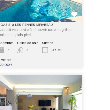
L’OASIS ✰ LES-PENNES-MIRABEAU
asaloft vous invite à découvrir cette magnifique
aison de plain-pied…
Chambres
Salles de bain
Surface
4
2
116
m²
 vendre
20 000 €