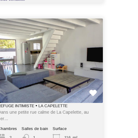
REFUGE INTIMISTE • LA CAPELETTE
ans une petite rue calme de La Capelette, au
1er…
Chambres
Salles de bain
Surface
2
1
116
m²