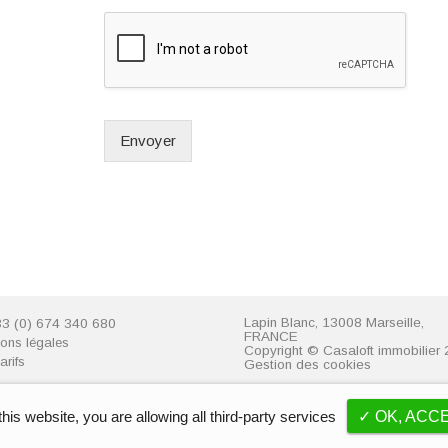
Envoyer
Lapin Blanc, 13008 Marseille,
33 (0) 674 340 680
FRANCE
ons légales
Copyright © Casaloft immobilier
arifs
Gestion des cookies
© 2018. Tous les droits sont réservés.
this website, you are allowing all third-party services
✓ OK, ACC