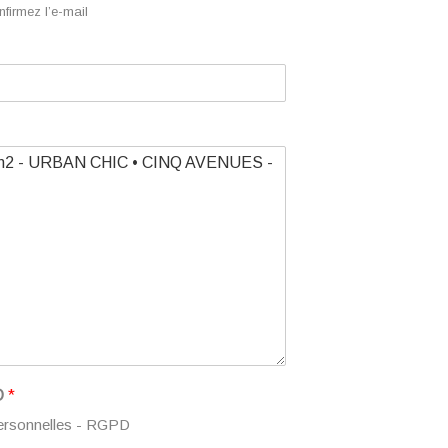
firmez l’e-mail
D
*
ersonnelles -
RGPD