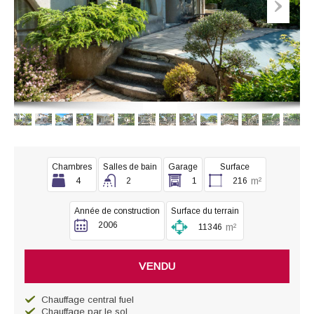
Chambres
Salles de bain
Garage
Surface
m²
4
2
1
216
Année de construction
Surface du terrain
2006
m²
11346
VENDU
Chauffage central fuel
Chauffage par le sol