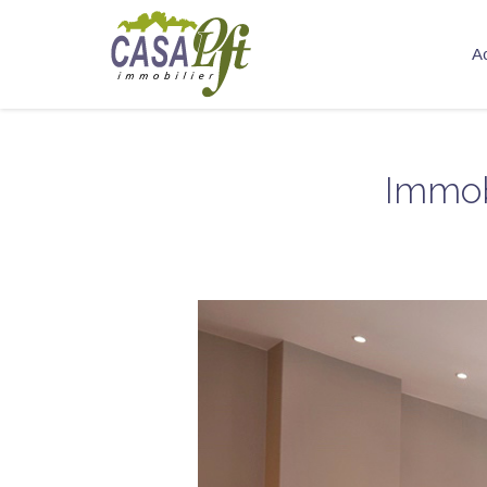
Ac
Immob